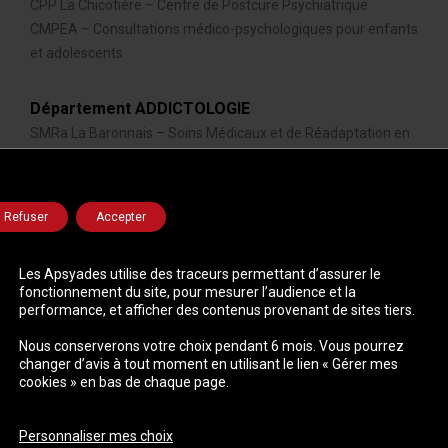
CPP La Chicotière – Centre de Postcure Psychiatrique
CMPEA – Consultations médico-psychologiques pour enfants
et adolescents
Département ADDICTOLOGIE
SMRa La Baronnais – Soins Médicaux et de Réadaptation en
addictologie
CSAPA – Centre de soins, d’Accompagnement et de
Prévention en Addictologie
Refuser
Accepter
Prévention des conduites addictives
Les Apsyades utilise des traceurs permettant d’assurer le
Pratique
fonctionnement du site, pour mesurer l’audience et la
performance, et afficher des contenus provenant de sites tiers.
Contactez-nous
Carte des sites
Nous conserverons votre choix pendant 6 mois. Vous pourrez
changer d’avis à tout moment en utilisant le lien « Gérer mes
cookies » en bas de chaque page.
© 2026 Les Apsyades - Réalisé par
B17 Communication
-
Mentions
légales
-
Gestion des données personnelles
-
Gérer mes cookies
-
Personnaliser mes choix